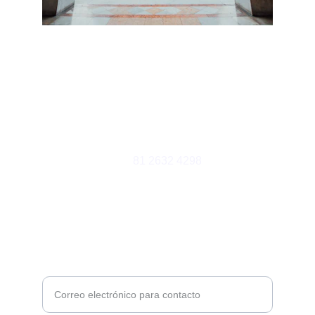
Luxury Marruecos
Programas I Circuitos & Tours 
Diseñados a la Medida 
Contacto
81 2632 4298
contacto@aldariviajes.com
contacto@luxurymarruecos.com
Soporte
Ingrese su correo electrónico aquí*